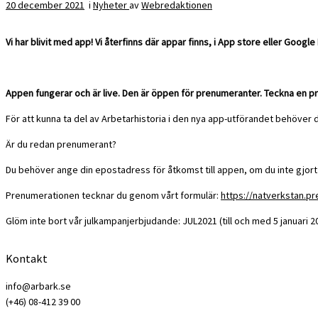
20 december 2021
i
Nyheter
av
Webredaktionen
Vi har blivit med app! Vi återfinns där appar finns, i App store eller Google 
Appen fungerar och är live. Den är öppen för prenumeranter. Teckna en pre
För att kunna ta del av Arbetarhistoria i den nya app-utförandet behöver
Är du redan prenumerant?
Du behöver ange din epostadress för åtkomst till appen, om du inte gjort d
Prenumerationen tecknar du genom vårt formulär:
https://natverkstan.pr
Glöm inte bort vår julkampanjerbjudande: JUL2021 (till och med 5 januari 2
Kontakt
info@arbark.se
(+46) 08-412 39 00