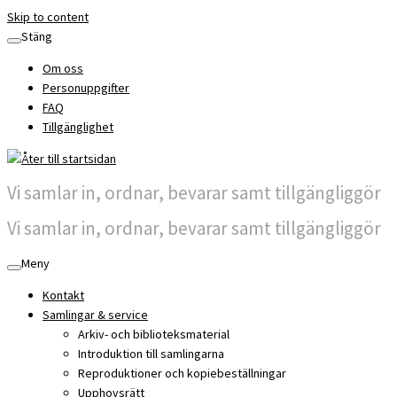
Skip to content
Stäng
Om oss
Personuppgifter
FAQ
Tillgänglighet
Vi samlar in, ordnar, bevarar samt tillgängliggör
Vi samlar in, ordnar, bevarar samt tillgängliggör
Meny
Kontakt
Samlingar & service
Arkiv- och biblioteksmaterial
Introduktion till samlingarna
Reproduktioner och kopiebeställningar
Upphovsrätt