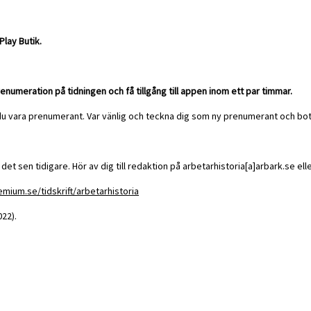
Play Butik.
numeration på tidningen och få tillgång till appen inom ett par timmar.
 du vara prenumerant. Var vänlig och teckna dig som ny prenumerant och bo
et sen tidigare. Hör av dig till redaktion på arbetarhistoria[a]arbark.se el
emium.se/tidskrift/arbetarhistoria
022).