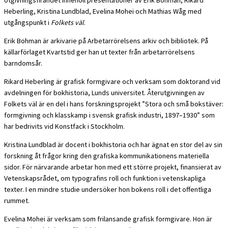
Heberling, Kristina Lundblad, Evelina Mohei och Mathias Wåg med
utgångspunkt i
Folkets väl
.
Erik Bohman är arkivarie på Arbetarrörelsens arkiv och bibliotek. På
källarförlaget Kvartstid ger han ut texter från arbetarrörelsens
barndomsår.
Rikard Heberling är grafisk formgivare och verksam som doktorand vid
avdelningen för bokhistoria, Lunds universitet. Återutgivningen av
Folkets väl är en del i hans forskningsprojekt ”Stora och små bokstäver:
formgivning och klasskamp i svensk grafisk industri, 1897–1930” som
har bedrivits vid Konstfack i Stockholm.
Kristina Lundblad är docent i bokhistoria och har ägnat en stor del av sin
forskning åt frågor kring den grafiska kommunikationens materiella
sidor. För närvarande arbetar hon med ett större projekt, finansierat av
Vetenskapsrådet, om typografins roll och funktion i vetenskapliga
texter. I en mindre studie undersöker hon bokens roll i det offentliga
rummet.
Evelina Mohei är verksam som frilansande grafisk formgivare. Hon är