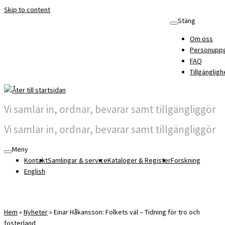
Skip to content
Stäng
Om oss
Personuppg
FAQ
Tillgängligh
Vi samlar in, ordnar, bevarar samt tillgängliggör
Vi samlar in, ordnar, bevarar samt tillgängliggör
Meny
Kontakt
Samlingar & service
Kataloger & Register
Forskning
English
Hem
»
Nyheter
»
Einar Håkansson: Folkets väl – Tidning för tro och
fosterland