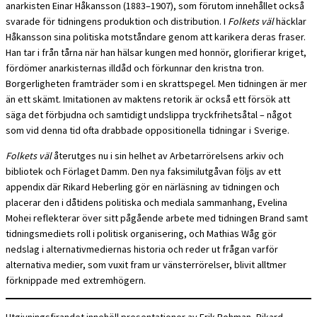
anarkisten Einar Håkansson (1883–1907), som förutom innehållet också
svarade för tidningens produktion och distribution. I
Folkets väl
häcklar
Håkansson sina politiska motståndare genom att karikera deras fraser.
Han tar i från tårna när han hälsar kungen med honnör, glorifierar kriget,
fördömer anarkisternas illdåd och förkunnar den kristna tron.
Borgerligheten framträder som i en skrattspegel. Men tidningen är mer
än ett skämt. Imitationen av maktens retorik är också ett försök att
säga det förbjudna och samtidigt undslippa tryckfrihetsåtal – något
som vid denna tid ofta drabbade oppositionella tidningar i Sverige.
Folkets väl
återutges nu i sin helhet av Arbetarrörelsens arkiv och
bibliotek och Förlaget Damm. Den nya faksimilutgåvan följs av ett
appendix där Rikard Heberling gör en närläsning av tidningen och
placerar den i dåtidens politiska och mediala sammanhang, Evelina
Mohei reflekterar över sitt pågående arbete med tidningen Brand samt
tidningsmediets roll i politisk organisering, och Mathias Wåg gör
nedslag i alternativmediernas historia och reder ut frågan varför
alternativa medier, som vuxit fram ur vänsterrörelser, blivit alltmer
förknippade med extremhögern.
Utgivningsfirandet innehöll presentationer av Erik Bohman, Rikard