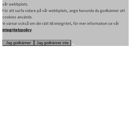
vår webbplats.
För att surfa vidare på vår webbplats, ange huruvida du godkänner att
cookies används.
Vi värnar också om din rätt till integritet, för mer information se vår
integritetspolicy
.
Jag godkänner
Jag godkänner inte