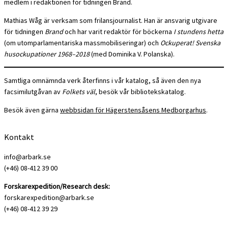
medlem i redaktionen för tidningen Brand.
Mathias Wåg är verksam som frilansjournalist. Han är ansvarig utgivare
för tidningen
Brand
och har varit redaktör för böckerna
I stundens hetta
(om utomparlamentariska massmobiliseringar) och
Ockuperat! Svenska
husockupationer 1968–2018
(med Dominika V. Polanska).
Samtliga omnämnda verk återfinns i vår katalog, så även den nya
facsimilutgåvan av
Folkets väl
, besök vår bibliotekskatalog.
Besök även gärna
webbsidan för Hägerstensåsens Medborgarhus
.
Kontakt
info@arbark.se
(+46) 08-412 39 00
Forskarexpedition/Research desk:
forskarexpedition@arbark.se
(+46) 08-412 39 29