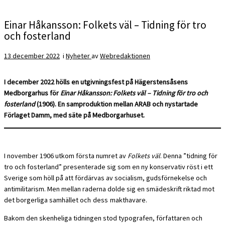
Einar Håkansson: Folkets väl – Tidning för tro
och fosterland
13 december 2022
i
Nyheter
av
Webredaktionen
I december 2022 hölls en utgivningsfest på Hägerstensåsens
Medborgarhus för
Einar Håkansson: Folkets väl – Tidning för tro och
fosterland
(1906). En samproduktion mellan ARAB och nystartade
Förlaget Damm, med säte på Medborgarhuset.
I november 1906 utkom första numret av
Folkets väl
. Denna ”tidning för
tro och fosterland” presenterade sig som en ny konservativ röst i ett
Sverige som höll på att fördärvas av socialism, gudsförnekelse och
antimilitarism. Men mellan raderna dolde sig en smädeskrift riktad mot
det borgerliga samhället och dess makthavare.
Bakom den skenheliga tidningen stod typografen, författaren och