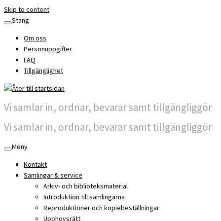
Skip to content
Stäng
Om oss
Personuppgifter
FAQ
Tillgänglighet
Vi samlar in, ordnar, bevarar samt tillgängliggör
Vi samlar in, ordnar, bevarar samt tillgängliggör
Meny
Kontakt
Samlingar & service
Arkiv- och biblioteksmaterial
Introduktion till samlingarna
Reproduktioner och kopiebeställningar
Upphovsrätt