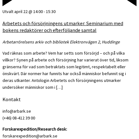
Utvalt
april 22 @ 14:00
-
15:30
Arbetets och försörjningens utmarker: Seminarium med
bokens redaktörer och efterföljande samtal
Arbetarrörelsens arkiv och bibliotek
Elektronvägen 2, Huddinge
Vad räknas som arbete? Vem har setts som försörjd – och på vilka
villkor? Synen på arbete och försörjning har varierat över tid, liksom
gränserna för vad som betraktats som legitimt, respektabelt eller
önskvärt. Där normer har funnits har också människor befunnit sig i
deras utkanter. Antologin Arbetets och försörjningens utmarker
undersöker människor som i […]
Kontakt
info@arbark.se
(+46) 08-412 39 00
Forskarexpedition/Research desk:
forskarexpedition@arbark.se