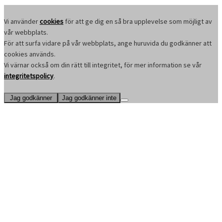
Vi använder
cookies
för att ge dig en så bra upplevelse som möjligt av
vår webbplats.
För att surfa vidare på vår webbplats, ange huruvida du godkänner att
cookies används.
Vi värnar också om din rätt till integritet, för mer information se vår
integritetspolicy
.
Jag godkänner
Jag godkänner inte