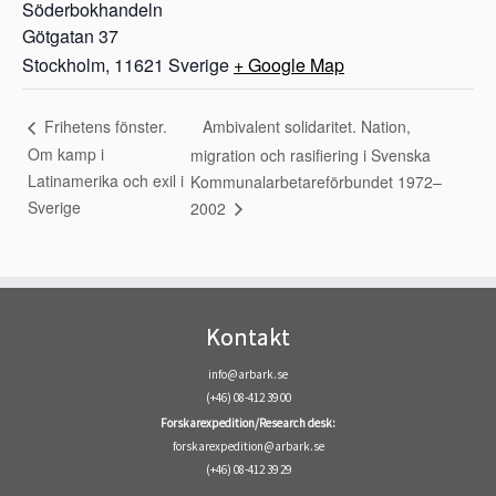
Söderbokhandeln
Götgatan 37
Stockholm
,
11621
Sverige
+ Google Map
Ambivalent solidaritet. Nation,
Frihetens fönster.
Om kamp i
migration och rasifiering i Svenska
Latinamerika och exil i
Kommunalarbetareförbundet 1972–
Sverige
2002
Kontakt
info@arbark.se
(+46) 08-412 39 00
Forskarexpedition/Research desk:
forskarexpedition@arbark.se
(+46) 08-412 39 29