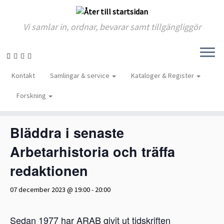
Vi samlar in, ordnar, bevarar samt tillgängliggör
Skip
to
« Alla Evenemang
Kontakt
Samlingar & service
Kataloger & Register
content
Forskning
Detta evenemang har redan ägt rum.
Bläddra i senaste
Arbetarhistoria och träffa
redaktionen
07 december 2023 @ 19:00
-
20:00
Sedan 1977 har ARAB givit ut tidskriften