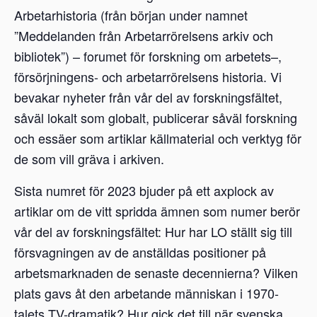
Arbetarhistoria (från början under namnet
”Meddelanden från Arbetarrörelsens arkiv och
bibliotek”) – forumet för forskning om arbetets–,
försörjningens- och arbetarrörelsens historia. Vi
bevakar nyheter från vår del av forskningsfältet,
såväl lokalt som globalt, publicerar såväl forskning
och essäer som artiklar källmaterial och verktyg för
de som vill gräva i arkiven.
Sista numret för 2023 bjuder på ett axplock av
artiklar om de vitt spridda ämnen som numer berör
vår del av forskningsfältet: Hur har LO ställt sig till
försvagningen av de anställdas positioner på
arbetsmarknaden de senaste decennierna? Vilken
plats gavs åt den arbetande människan i 1970-
talets TV-dramatik? Hur gick det till när svenska