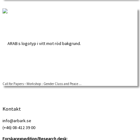
tilldelas Sofi Vedin 2025 års Rudolf Meidner-pris […]
Call for Papers – Workshop : Gender Class and Peace ...
Thursday 5th – Friday 6th February 2026Arbetarrörelsens Arkiv och
Bibliotek,Huddinge, Sweden With financial support of […]
Kontakt
info@arbark.se
(+46) 08-412 39 00
Forskarexpedition/Research desk: