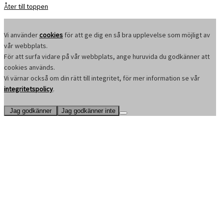
Åter till toppen
Vi använder
cookies
för att ge dig en så bra upplevelse som möjligt av
vår webbplats.
För att surfa vidare på vår webbplats, ange huruvida du godkänner att
cookies används.
Vi värnar också om din rätt till integritet, för mer information se vår
integritetspolicy
.
Jag godkänner
Jag godkänner inte