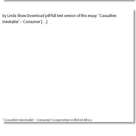
by Linda Shaw Download pdf full text version of this essay: ’Casualties
Inevitable’ – Consumer […]
by Klas Rönnbäck Download first draft of Klas Rönnbäck’s chapter to ILOs
”General Labour History […]
’Casualties Inevitable’ – Consumer Co-operation in British Africa