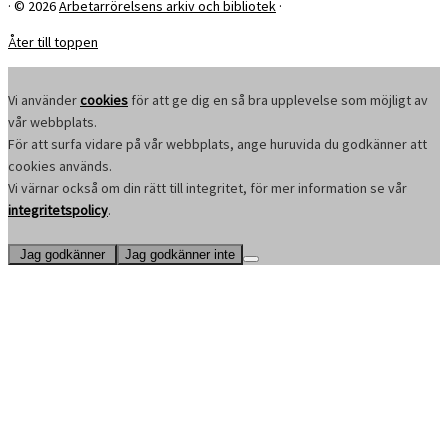
·
© 2026
Arbetarrörelsens arkiv och bibliotek
·
Åter till toppen
Vi använder
cookies
för att ge dig en så bra upplevelse som möjligt av
vår webbplats.
För att surfa vidare på vår webbplats, ange huruvida du godkänner att
cookies används.
Vi värnar också om din rätt till integritet, för mer information se vår
integritetspolicy
.
Jag godkänner
Jag godkänner inte