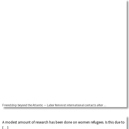
Friendship beyond the Atlantic — Labor feminist international contacts after ...
by Dorothy Sue Cobble Building on earlier research, I am now exploring the
international dimensions […]
A modest amount of research has been done on women refugees. Is this due to
[…]