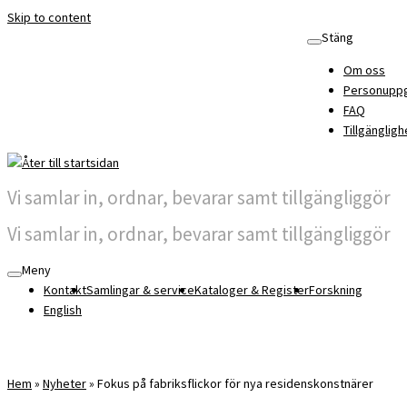
Skip to content
Stäng
Om oss
Personuppg
FAQ
Tillgängligh
Vi samlar in, ordnar, bevarar samt tillgängliggör
Vi samlar in, ordnar, bevarar samt tillgängliggör
Meny
Kontakt
Samlingar & service
Kataloger & Register
Forskning
English
Hem
»
Nyheter
»
Fokus på fabriksflickor för nya residenskonstnärer