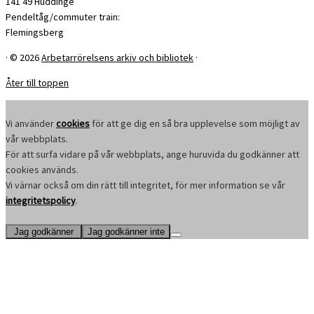
141 49 Huddinge
Pendeltåg/commuter train:
Flemingsberg
·
© 2026
Arbetarrörelsens arkiv och bibliotek
·
Åter till toppen
Vi använder
cookies
för att ge dig en så bra upplevelse som möjligt av
vår webbplats.
För att surfa vidare på vår webbplats, ange huruvida du godkänner att
cookies används.
Vi värnar också om din rätt till integritet, för mer information se vår
integritetspolicy
.
Jag godkänner
Jag godkänner inte