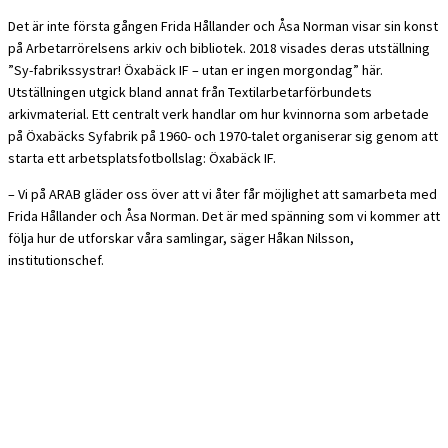
Det är inte första gången Frida Hållander och Åsa Norman visar sin konst
på Arbetarrörelsens arkiv och bibliotek. 2018 visades deras utställning
”Sy-fabrikssystrar! Öxabäck IF – utan er ingen morgondag” här.
Utställningen utgick bland annat från Textilarbetarförbundets
arkivmaterial. Ett centralt verk handlar om hur kvinnorna som arbetade
på Öxabäcks Syfabrik på 1960- och 1970-talet organiserar sig genom att
starta ett arbetsplatsfotbollslag: Öxabäck IF.
– Vi på ARAB gläder oss över att vi åter får möjlighet att samarbeta med
Frida Hållander och Åsa Norman. Det är med spänning som vi kommer att
följa hur de utforskar våra samlingar, säger Håkan Nilsson,
institutionschef.