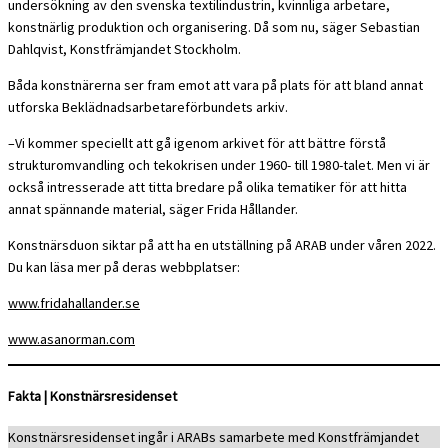
undersökning av den svenska textilindustrin, kvinnliga arbetare,
konstnärlig produktion och organisering. Då som nu, säger Sebastian
Dahlqvist, Konstfrämjandet Stockholm.
Båda konstnärerna ser fram emot att vara på plats för att bland annat
utforska Beklädnadsarbetareförbundets arkiv.
–Vi kommer speciellt att gå igenom arkivet för att bättre förstå
strukturomvandling och tekokrisen under 1960- till 1980-talet. Men vi är
också intresserade att titta bredare på olika tematiker för att hitta
annat spännande material, säger Frida Hållander.
Konstnärsduon siktar på att ha en utställning på ARAB under våren 2022.
Du kan läsa mer på deras webbplatser:
www.fridahallander.se
www.asanorman.com
Fakta
|
Konstnärsresidenset
Konstnärsresidenset ingår i ARABs samarbete med Konstfrämjandet