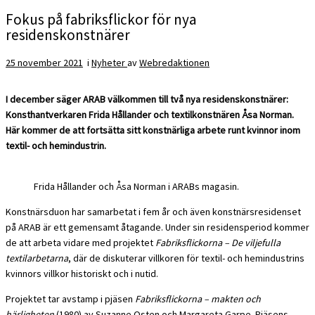
Fokus på fabriksflickor för nya
residenskonstnärer
25 november 2021
i
Nyheter
av
Webredaktionen
I december säger ARAB välkommen till två nya residenskonstnärer:
Konsthantverkaren Frida Hållander och textilkonstnären Åsa Norman.
Här kommer de att fortsätta sitt konstnärliga arbete runt kvinnor inom
textil- och hemindustrin.
Frida Hållander och Åsa Norman i ARABs magasin.
Konstnärsduon har samarbetat i fem år och även konstnärsresidenset
på ARAB är ett gemensamt åtagande. Under sin residensperiod kommer
de att arbeta vidare med projektet
Fabriksflickorna – De viljefulla
textilarbetarna
, där de diskuterar villkoren för textil- och hemindustrins
kvinnors villkor historiskt och i nutid.
Projektet tar avstamp i pjäsen
Fabriksflickorna – makten och
härligheten
(1980) av Suzanne Osten och Margareta Garpe. Pjäsens