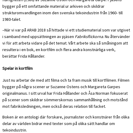
bygger på ett omfattande material ur arkiven och skildrar
strukturomvandlingen inom den svenska tekoindustrin från 1960- till
1980-talet.
–När vi var på ARAB 2018 så hittade vi ett studiematerial som var utgivet
i samband med uppsättningen av pjäsen
Fabriksflickorna
. Nu återvänder
vi för att arbeta vidare på det temat. Vårt arbete ska så småningom att
resultera i en bok, en kortfilm och flera andra konstnärliga verk,
berättar Frida Hållander.
Spelar in kortfilm
Just nu arbetar de med att filma och ta fram musik till kortfilmen. Filmen
bygger på några scener ur Suzanne Ostens och Margareta Garpes
originalmanus. I sitt urval har Frida Hållander och Åsa Norman fokuserat
på scener som skildrar sömmerskornas sammanhållning och motstånd
mot fabriksledningen, men också deras relation till facket.
Boken är en antologi där forskare, journalister och konstnärer från olika
delar av världen bidrar med texter som på olika sätt handlar om
tekoindustrin.