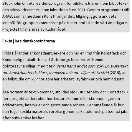
Stockholm om ett residensprogram för bildkonstnärer inom biblioteks-
och arkivverksamhet, som inleddes våren 2021. Genom programmet vill
ARAB, som är medlem i Konstfrämjandet, tillgängliggöra arkivets
innehåll för gruppen konstnärer på ett mer omfattande sätt än tidigare.
Projektet finansieras av Kulturrådet.
Fakta
|
Residenskonstnärerna
Frida Hållander är konsthantverkare och har en PhD från Konstfack och
Konstnärliga fakulteten vid Göteborgs Universitet. Hennes
doktorsavhandling, med titeln
Vems hand är det som gör? En systertext
om konst/hantverk, klass, feminism och om viljan att ta strid
(2019), är
en fallstudie om kvinnor som har arbetat i syfabriker och hemindustri.
Åsa Norman är textilkonstnär, utbildad vid HDK Steneby och Konstfack. I
flera projekt undersöker hon historiska rum eller skeenden genom
arkivarbete, intervjuer och gestaltande arbete. Genomgående är hur
hon följer textila materials rörelse genom olika tider och platser på jakt
efter subversiva krafter.