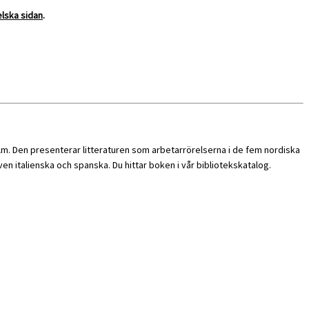
lska sidan
.
m. Den presenterar litteraturen som arbetarrörelserna i de fem nordiska
även italienska och spanska. Du hittar boken i vår bibliotekskatalog.