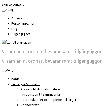
Skip to content
Stäng
Om oss
Personuppgifter
FAQ
Tillgänglighet
Vi samlar in, ordnar, bevarar samt tillgängliggör
Vi samlar in, ordnar, bevarar samt tillgängliggör
Meny
Kontakt
Samlingar & service
Arkiv- och biblioteksmaterial
Introduktion till samlingarna
Reproduktioner och kopiebeställningar
Upphovsrätt