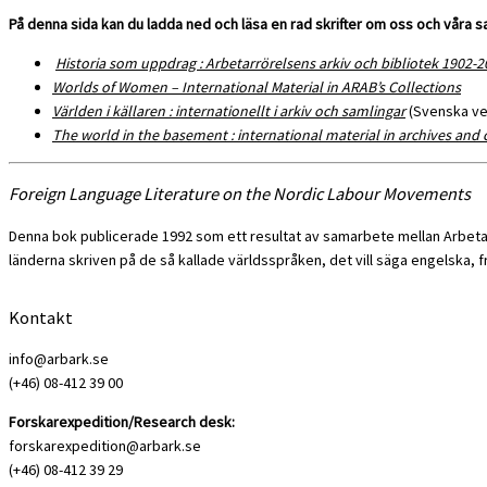
På denna sida kan du ladda ned och läsa en rad skrifter om oss och våra 
Historia som uppdrag : Arbetarrörelsens arkiv och bibliotek 1902-2
Worlds of Women – International Material in ARAB’s Collections
Världen i källaren : internationellt i arkiv och samlingar
(Svenska ve
The world in the basement : international material in archives and 
Foreign Language Literature on the Nordic Labour Movements
Denna bok publicerade 1992 som ett resultat av samarbete mellan Arbetar
länderna skriven på de så kallade världsspråken, det vill säga engelska, fr
Kontakt
info@arbark.se
(+46) 08-412 39 00
Forskarexpedition/Research desk:
forskarexpedition@arbark.se
(+46) 08-412 39 29