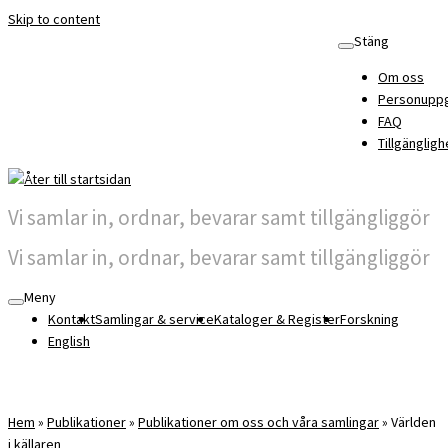
Skip to content
Stäng
Om oss
Personuppg
FAQ
Tillgängligh
Vi samlar in, ordnar, bevarar samt tillgängliggör
Vi samlar in, ordnar, bevarar samt tillgängliggör
Meny
Kontakt
Samlingar & service
Kataloger & Register
Forskning
English
Hem
»
Publikationer
»
Publikationer om oss och våra samlingar
»
Världen
i källaren