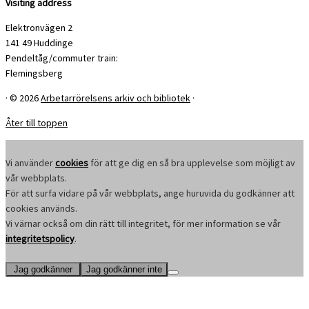
Visiting address
Elektronvägen 2
141 49 Huddinge
Pendeltåg/commuter train:
Flemingsberg
·
© 2026
Arbetarrörelsens arkiv och bibliotek
·
Åter till toppen
Vi använder
cookies
för att ge dig en så bra upplevelse som möjligt av
vår webbplats.
För att surfa vidare på vår webbplats, ange huruvida du godkänner att
cookies används.
Vi värnar också om din rätt till integritet, för mer information se vår
integritetspolicy
.
Jag godkänner
Jag godkänner inte