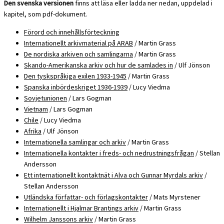
Den svenska versionen
finns att läsa eller ladda ner nedan, uppdelad i
kapitel, som pdf-dokument.
Förord och innehållsförteckning
Internationellt arkivmaterial på ARAB
/ Martin Grass
De nordiska arkiven och samlingarna
/ Martin Grass
Skando-Amerikanska arkiv och hur de samlades in
/ Ulf Jönson
Den tyskspråkiga exilen 1933-1945
/ Martin Grass
Spanska inbördeskriget 1936-1939
/ Lucy Viedma
Sovjetunionen
/ Lars Gogman
Vietnam
/ Lars Gogman
Chile
/ Lucy Viedma
Afrika
/ Ulf Jönson
Internationella samlingar och arkiv
/ Martin Grass
Internationella kontakter i freds- och nedrustningsfrågan
/ Stellan
Andersson
Ett internationellt kontaktnät i Alva och Gunnar Myrdals arkiv
/
Stellan Andersson
Utländska författar- och förlagskontakter
/ Mats Myrstener
Internationellt i Hjalmar Brantings arkiv
/ Martin Grass
Wilhelm Janssons arkiv
/ Martin Grass