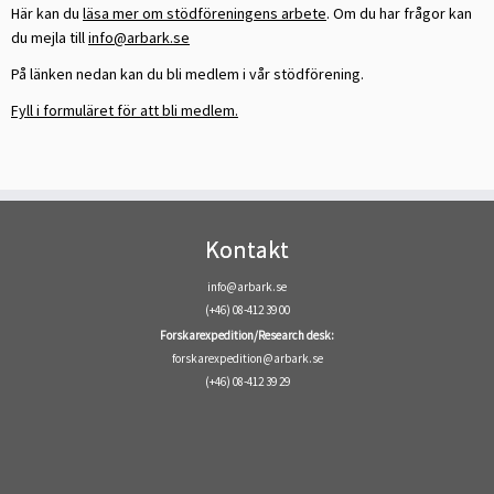
Här kan du
läsa mer om stödföreningens arbete
. Om du har frågor kan
du mejla till
info@arbark.se
På länken nedan kan du bli medlem i vår stödförening.
Fyll i formuläret för att bli medlem.
Kontakt
info@arbark.se
(+46) 08-412 39 00
Forskarexpedition/Research desk:
forskarexpedition@arbark.se
(+46) 08-412 39 29