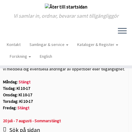
Vi samlar in, ordnar, bevarar samt tillgängliggör
Skip
to
Hem
»
Nyheter
»
ARAB:s stödförening höll digitalt årsmöte
Kontakt
Samlingar & service
Kataloger & Register
content
Öppettider
Forskning
English
Anmäl gärna ditt besök i förväg till
Forskarexpeditionen
. På så sätt kan
vi meddela dig eventuella ändringar av öppettider eller tillgänglighet.
Måndag:
Stängt
Tisdag: Kl 10-17
Onsdag: Kl 10-17
Torsdag: Kl 10-17
Fredag:
Stängt
20 juli - 7 augusti - Sommarstängt
Sök på sidan