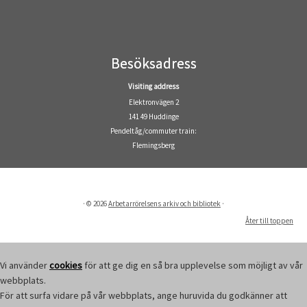
Besöksadress
Visiting address
Elektronvägen 2
141 49 Huddinge
Pendeltåg/commuter train:
Flemingsberg
·
© 2026
Arbetarrörelsens arkiv och bibliotek
·
Åter till toppen
Vi använder
cookies
för att ge dig en så bra upplevelse som möjligt av vår
webbplats.
För att surfa vidare på vår webbplats, ange huruvida du godkänner att