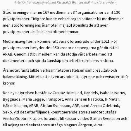
Interiör från magasinet med Pascual Di Biancos målning i förgrunden.
Stödföreningen har nu 167 medlemmar: 37 organisationer samt 130
privatpersoner. Tidigare kunde enbart organisationer bli medlemmar
men stödföreningens årsmöte i maj 2019 beslutade att även
privatpersoner skulle kunna bli medlemmar.
Medlemsavgifterna kommer att vara oförändrade under 2021. För
privatpersoner betyder det 350 kronor och pengarna går direkt till
ARAB. Genom att bli medlem kan du stödja vårt arbete med att
dokumentera och sprida kunskap om arbetarrörelsens historia.
Årsmötet fastställde verksamhetsberättelsen samt resultat- och
balansräkning. Mötet satte även arvoden till styrelse och revisorer till 0
kronor.
Den nya styrelsen består av Gustav Holmlund, Handels, Isabella Iverus,
Byggnads, Maria Legge, Transport, Anna Jensen Naatikka, IF Metall,
Håkan Nilsson, ARAB, Stefan Svensson, ABF, samt Annika Ödebrink,
Seko. Vid det efterföljande konstituerande styrelsemötet utsågs
Annika Ödebrink till ordförande, till kassör valdes Stefan Svensson och
till adjungerad sekreterare utsågs Magnus Åhrgren, ARAB.