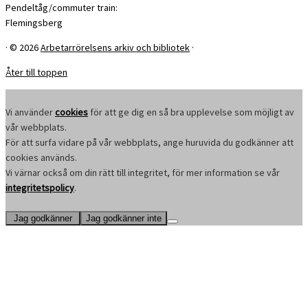
Pendeltåg/commuter train:
Flemingsberg
·
© 2026
Arbetarrörelsens arkiv och bibliotek
·
Åter till toppen
Vi använder
cookies
för att ge dig en så bra upplevelse som möjligt av
vår webbplats.
För att surfa vidare på vår webbplats, ange huruvida du godkänner att
cookies används.
Vi värnar också om din rätt till integritet, för mer information se vår
integritetspolicy
.
Jag godkänner
Jag godkänner inte