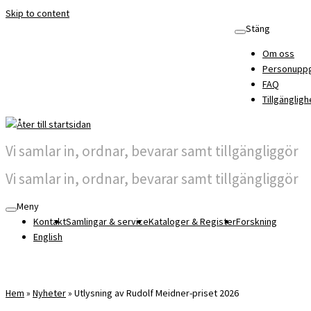
Skip to content
Stäng
Om oss
Personuppg
FAQ
Tillgängligh
Vi samlar in, ordnar, bevarar samt tillgängliggör
Vi samlar in, ordnar, bevarar samt tillgängliggör
Meny
Kontakt
Samlingar & service
Kataloger & Register
Forskning
English
Hem
»
Nyheter
»
Utlysning av Rudolf Meidner-priset 2026