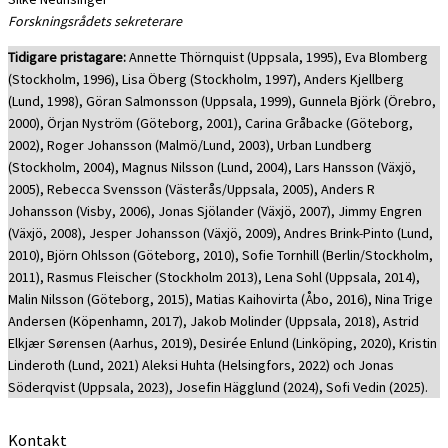
Forskningsrådets sekreterare
Tidigare pristagare:
Annette Thörnquist (Uppsala, 1995), Eva Blomberg
(Stockholm, 1996), Lisa Öberg (Stockholm, 1997), Anders Kjellberg
(Lund, 1998), Göran Salmonsson (Uppsala, 1999), Gunnela Björk (Örebro,
2000), Örjan Nyström (Göteborg, 2001), Carina Gråbacke (Göteborg,
2002), Roger Johansson (Malmö/Lund, 2003), Urban Lundberg
(Stockholm, 2004), Magnus Nilsson (Lund, 2004), Lars Hansson (Växjö,
2005), Rebecca Svensson (Västerås/Uppsala, 2005), Anders R
Johansson (Visby, 2006), Jonas Sjölander (Växjö, 2007), Jimmy Engren
(Växjö, 2008), Jesper Johansson (Växjö, 2009), Andres Brink-Pinto (Lund,
2010), Björn Ohlsson (Göteborg, 2010), Sofie Tornhill (Berlin/Stockholm,
2011), Rasmus Fleischer (Stockholm 2013), Lena Sohl (Uppsala, 2014),
Malin Nilsson (Göteborg, 2015), Matias Kaihovirta (Åbo, 2016), Nina Trige
Andersen (Köpenhamn, 2017), Jakob Molinder (Uppsala, 2018), Astrid
Elkjær Sørensen (Aarhus, 2019), Desirée Enlund (Linköping, 2020), Kristin
Linderoth (Lund, 2021) Aleksi Huhta (Helsingfors, 2022) och Jonas
Söderqvist (Uppsala, 2023), Josefin Hägglund (2024), Sofi Vedin (2025).
Kontakt