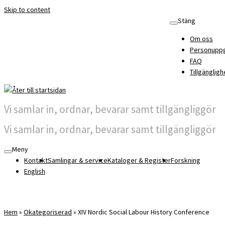
Skip to content
Stäng
Om oss
Personuppg
FAQ
Tillgängligh
Vi samlar in, ordnar, bevarar samt tillgängliggör
Vi samlar in, ordnar, bevarar samt tillgängliggör
Meny
Kontakt
Samlingar & service
Kataloger & Register
Forskning
English
Hem
»
Okategoriserad
»
XIV Nordic Social Labour History Conference