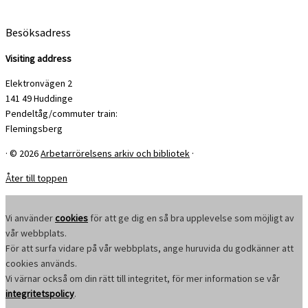
Besöksadress
Visiting address
Elektronvägen 2
141 49 Huddinge
Pendeltåg/commuter train:
Flemingsberg
·
© 2026
Arbetarrörelsens arkiv och bibliotek
·
Åter till toppen
Vi använder
cookies
för att ge dig en så bra upplevelse som möjligt av
vår webbplats.
För att surfa vidare på vår webbplats, ange huruvida du godkänner att
cookies används.
Vi värnar också om din rätt till integritet, för mer information se vår
integritetspolicy
.