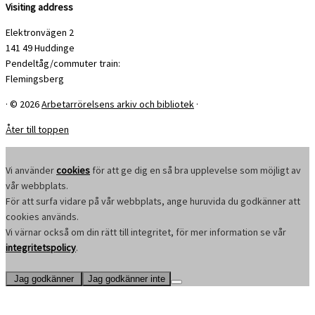
Visiting address
Elektronvägen 2
141 49 Huddinge
Pendeltåg/commuter train:
Flemingsberg
·
© 2026
Arbetarrörelsens arkiv och bibliotek
·
Åter till toppen
Vi använder
cookies
för att ge dig en så bra upplevelse som möjligt av
vår webbplats.
För att surfa vidare på vår webbplats, ange huruvida du godkänner att
cookies används.
Vi värnar också om din rätt till integritet, för mer information se vår
integritetspolicy
.
Jag godkänner
Jag godkänner inte