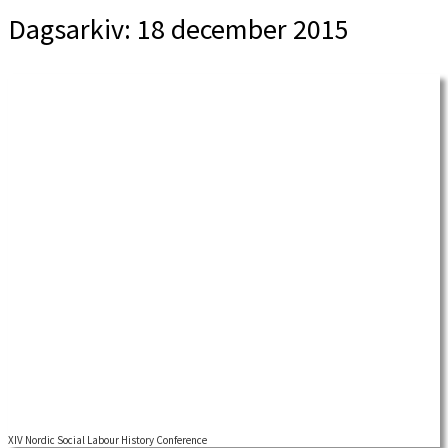
Dagsarkiv:
18 december 2015
XIV Nordic Social Labour History Conference
The Nordic Labour History Conferences have been organized by the Labor