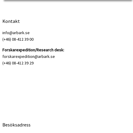
history institutes of the […]
Kontakt
info@arbark.se
(+46) 08-412 39 00
Forskarexpedition/Research desk:
forskarexpedition@arbark.se
(+46) 08-412 39 29
Besöksadress