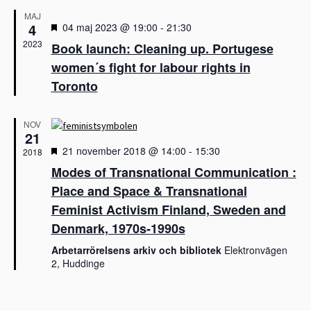
m
e
j
a
a
MAJ
m
d
4
U
04 maj 2023 @ 19:00
-
21:30
n
a
t
a
g
2023
Book launch: Cleaning up. Portugese
v
t
v
n
women´s fight for labour rights in
a
y
u
g
l
n
Toronto
m
t
S
a
.
v
e
i
NOV
a
21
g
r
e
U
21 november 2018 @ 14:00
-
15:30
2018
r
c
t
Modes of Transnational Communication :
i
v
h
n
Place and Space & Transnational
a
a
g
l
Feminist Activism Finland, Sweden and
n
t
Denmark, 1970s-1990s
d
V
Arbetarrörelsens arkiv och bibliotek
Elektronvägen
2, Huddinge
i
e
w