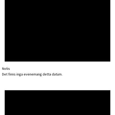
Notis
Det finns inga evenemang detta datum.