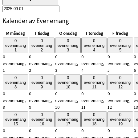
Kalender av Evenemang
M
måndag
T
tisdag
O
onsdag
T
torsdag
F
fredag
0
0
0
0
0
evenemang
evenemang
evenemang
evenemang
evenemang
1
2
3
4
5
0
0
0
0
0
0
evenemang,
evenemang,
evenemang,
evenemang,
evenemang,
e
1
2
3
4
5
6
0
0
0
0
0
evenemang
evenemang
evenemang
evenemang
evenemang
8
9
10
11
12
0
0
0
0
0
0
evenemang,
evenemang,
evenemang,
evenemang,
evenemang,
e
8
9
10
11
12
13
0
0
0
0
0
evenemang
evenemang
evenemang
evenemang
evenemang
15
16
17
18
19
0
0
0
0
0
0
evenemang,
evenemang,
evenemang,
evenemang,
evenemang,
e