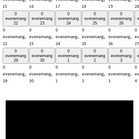
15
16
17
18
19
20
0
0
0
0
0
evenemang
evenemang
evenemang
evenemang
evenemang
22
23
24
25
26
0
0
0
0
0
0
evenemang,
evenemang,
evenemang,
evenemang,
evenemang,
e
22
23
24
25
26
27
0
0
0
0
0
evenemang
evenemang
evenemang
evenemang
evenemang
29
30
1
2
3
0
0
0
0
0
0
evenemang,
evenemang,
evenemang,
evenemang,
evenemang,
e
29
30
1
2
3
4