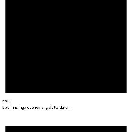
Notis
Det finns inga evenemang detta datum.