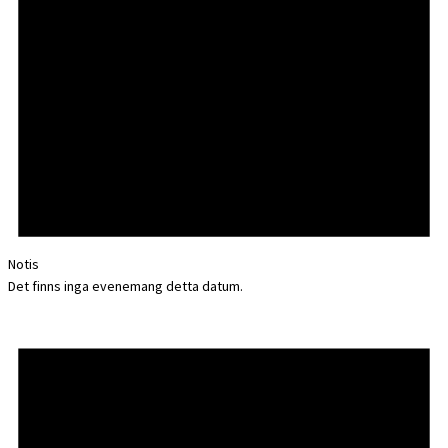
Notis
Det finns inga evenemang detta datum.