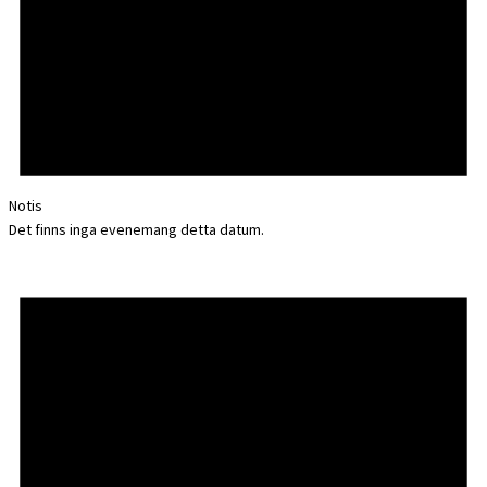
Notis
Det finns inga evenemang detta datum.