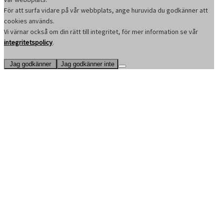
För att surfa vidare på vår webbplats, ange huruvida du godkänner att
cookies används.
Vi värnar också om din rätt till integritet, för mer information se vår
integritetspolicy
.
Jag godkänner
Jag godkänner inte