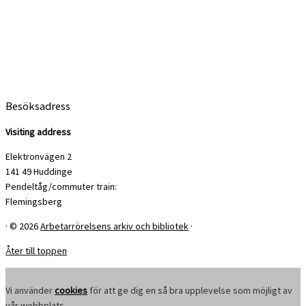
Besöksadress
Visiting address
Elektronvägen 2
141 49 Huddinge
Pendeltåg/commuter train:
Flemingsberg
·
© 2026
Arbetarrörelsens arkiv och bibliotek
·
Åter till toppen
Vi använder
cookies
för att ge dig en så bra upplevelse som möjligt av
vår webbplats.