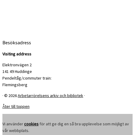
Besöksadress
Visiting address
Elektronvägen 2
141 49 Huddinge
Pendeltåg/commuter train:
Flemingsberg
·
© 2026
Arbetarrörelsens arkiv och bibliotek
·
Åter till toppen
Vi använder
cookies
för att ge dig en så bra upplevelse som möjligt av
vår webbplats.