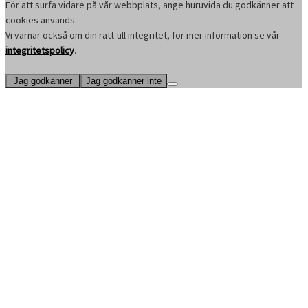
För att surfa vidare på vår webbplats, ange huruvida du godkänner att
cookies används.
Vi värnar också om din rätt till integritet, för mer information se vår
integritetspolicy
.
Jag godkänner
Jag godkänner inte