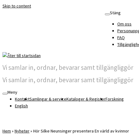
Skip to content
Stäng
Om oss
Personuppg
FAQ
Tillgängligh
Vi samlar in, ordnar, bevarar samt tillgängliggör
Vi samlar in, ordnar, bevarar samt tillgängliggör
Meny
Kontakt
Samlingar & service
Kataloger & Register
Forskning
English
Hem
»
Nyheter
»
Hör Silke Neunsinger presentera En värld av kvinnor