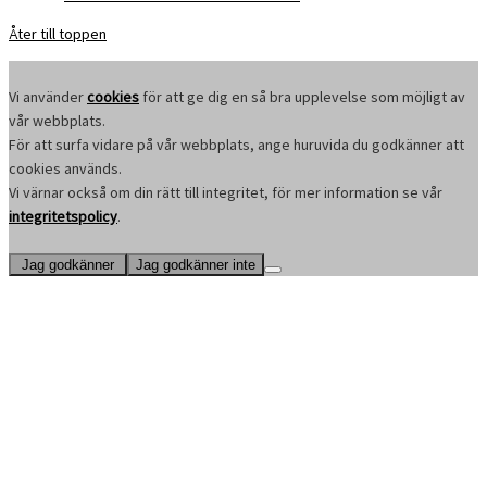
Åter till toppen
Vi använder
cookies
för att ge dig en så bra upplevelse som möjligt av
vår webbplats.
För att surfa vidare på vår webbplats, ange huruvida du godkänner att
cookies används.
Vi värnar också om din rätt till integritet, för mer information se vår
integritetspolicy
.
Jag godkänner
Jag godkänner inte